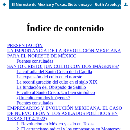
El Noreste de Mexico y Texas. Siete ensayo - Ruth Arboleyda y Cesar Morado.epub