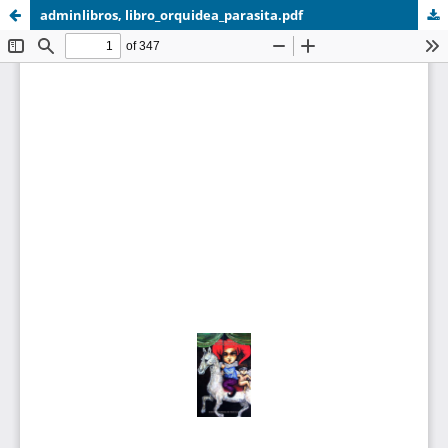
adminlibros, libro_orquidea_parasita.pdf