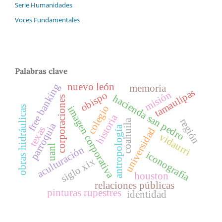
Serie Humanidades
Voces Fundamentales
Palabras clave
nuevo león
free banking
memoria
tamaulipas
misión
obispo
hacienda san pedro
corporaciones
colegio
imagen corporativa
obras hidráulicas
historia
región
coahuila
parroquia
antropología
texas
universidad
vidaurri
uanl
aculturación
iconografía
siglo xix
houston
relaciones públicas
pinturas rupestres
identidad