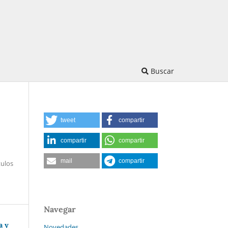
Buscar
tweet
compartir
compartir
compartir
mail
compartir
tulos
Navegar
a y
Novedades