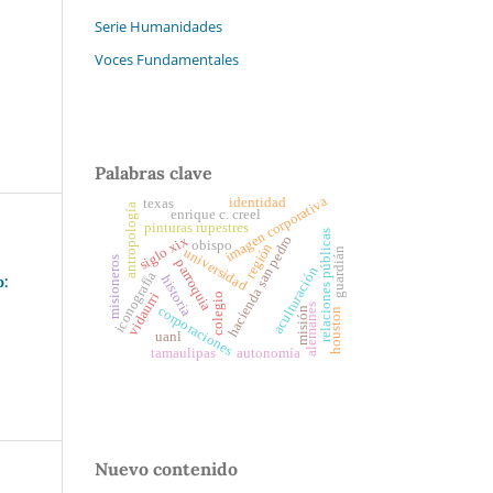
Serie Humanidades
Voces Fundamentales
Palabras clave
imagen corporativa
identidad
texas
antropología
enrique c. creel
pinturas rupestres
relaciones públicas
hacienda san pedro
siglo xix
obispo
región
universidad
guardián
misioneros
parroquia
aculturación
iconografía
o:
historia
vidaurri
colegio
alemanes
corporaciones
misión
houston
uanl
tamaulipas
autonomía
Nuevo contenido