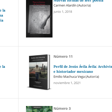
Nuevas formas de leer poesía
Carmen Alardín (Autor/a)
e la
junio 1, 2018
ma
ia
Número 11
 la
Perfil de Jesús Ávila Ávila: Archivi
e historiador mexicano
Emilio Machuca Vega (Autor/a)
noviembre 1, 2021
Número 3