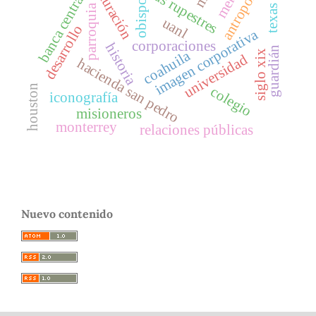
antropología
pinturas rupestres
aculturación
banca central
obispo
parroquia
texas
uanl
desarrollo
imagen corporativa
corporaciones
historia
guardián
coahuila
siglo xix
universidad
hacienda san pedro
houston
colegio
iconografía
misioneros
monterrey
relaciones públicas
Nuevo contenido