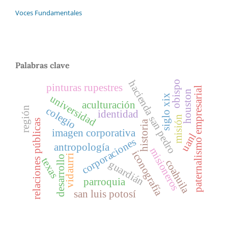
Voces Fundamentales
Palabras clave
hacienda san pedro
obispo
pinturas rupestres
paternalismo empresarial
houston
siglo xix
universidad
aculturación
región
colegio
identidad
misión
relaciones públicas
historia
imagen corporativa
uanl
corporaciones
antropología
misioneros
iconografía
vidaurri
desarrollo
texas
coahuila
guardián
parroquia
san luis potosí