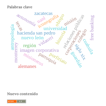
Palabras clave
zacatecas
autonomía
obispo
iconografía
relaciones públicas
free banking
uanl
misión
texas
antropología
universidad
colegio
corporaciones
historia
hacienda san pedro
vidaurri
nuevo león
coahuila
monterrey
siglo xix
región
imagen corporativa
guardián
parroquia
porfiriato
misioneros
alemanes
Nuevo contenido