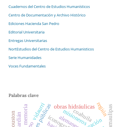
Cuadernos del Centro de Estudios Humanísticos
Centro de Documentación y Archivo Histórico
Ediciones Hacienda San Pedro
Editorial Universitaria
Entregas Universitarias
NortEstudios del Centro de Estudios Humanisticos
Serie Humanidades
Voces Fundamentales
Palabras clave
región
vidaurri
relaciones públicas
obras hidráulicas
memoria
tamaulipas
coahuila
misioneros
houston
guardián
alemanes
iconografía
aculturación