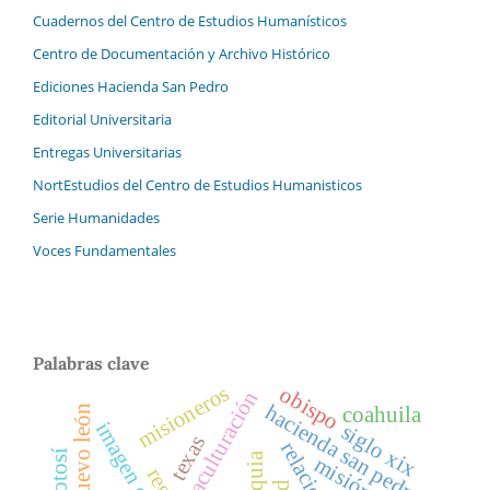
Cuadernos del Centro de Estudios Humanísticos
Centro de Documentación y Archivo Histórico
Ediciones Hacienda San Pedro
Editorial Universitaria
Entregas Universitarias
NortEstudios del Centro de Estudios Humanisticos
Serie Humanidades
Voces Fundamentales
Palabras clave
misioneros
obispo
aculturación
hacienda san pedro
coahuila
nuevo león
siglo xix
texas
misión