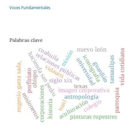
Voces Fundamentales
Palabras clave
coahuila
nuevo león
vida cotidiana
misión
hacienda san pedro
relaciones públicas
iconografía
tamaulipas
universidad
guardián
eugenio garza sada,
vidaurri
porfiriato
obispo
siglo xix
texas
corporaciones
imagen corporativa
parroquia
misioneros
antropología
colegio
aculturación
historia
uanl
pinturas rupestres