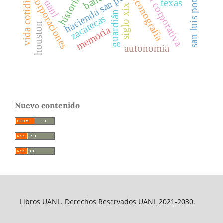
imagen corporativa
hacienda san pedro
vida cotidiana
san luis potosí
historia
corporaciones
iconografía
texas
uanl
siglo xix
guardián
zacatecas
houston
memoria
autonomía
Nuevo contenido
Libros UANL. Derechos Reservados UANL 2021-2030.