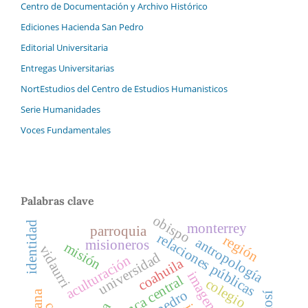
Centro de Documentación y Archivo Histórico
Ediciones Hacienda San Pedro
Editorial Universitaria
Entregas Universitarias
NortEstudios del Centro de Estudios Humanisticos
Serie Humanidades
Voces Fundamentales
Palabras clave
obispo
identidad
monterrey
parroquia
relaciones públicas
región
antropología
misioneros
misión
vidaurri
universidad
aculturación
coahuila
banca central
colegio