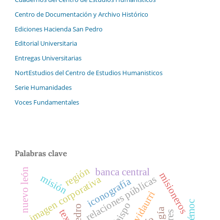
Centro de Documentación y Archivo Histórico
Ediciones Hacienda San Pedro
Editorial Universitaria
Entregas Universitarias
NortEstudios del Centro de Estudios Humanisticos
Serie Humanidades
Voces Fundamentales
Palabras clave
región
banca central
nuevo león
misioneros
misión
relaciones públicas
imagen corporativa
iconografía
vidaurri
obispo
texas