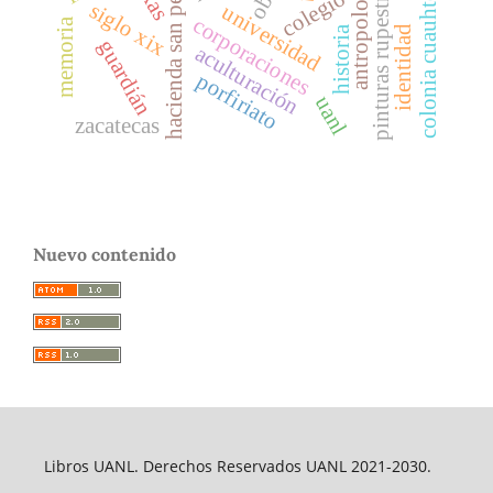
colonia cuauhtémoc
hacienda san pedro
antropología
pinturas rupestres
colegio
siglo xix
universidad
corporaciones
memoria
identidad
historia
guardián
aculturación
porfiriato
uanl
zacatecas
Nuevo contenido
Libros UANL. Derechos Reservados UANL 2021-2030.