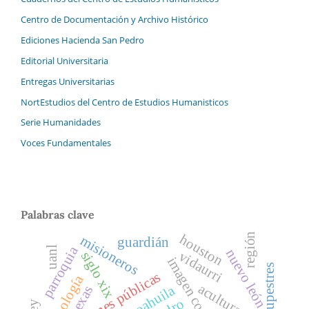
Centro de Documentación y Archivo Histórico
Ediciones Hacienda San Pedro
Editorial Universitaria
Entregas Universitarias
NortEstudios del Centro de Estudios Humanisticos
Serie Humanidades
Voces Fundamentales
Palabras clave
región
houston
misioneros
guardián
parroquia
uanl
nuevo león
vidaurri
siglo xix
imagen corporativa
relaciones públicas
antropología
aculturación
coahuila
texas