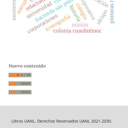
pinturas rupestres
hacienda san pedro
monterrey
universidad
colegio
historia
obispo
corporaciones
iconografía
misión
colonia cuauhtémoc
Nuevo contenido
Libros UANL. Derechos Reservados UANL 2021-2030.