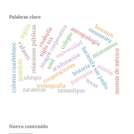
Palabras clave
región
houston
imagen corporativa
relaciones públicas
antropología
coahuila
monterrey
colegio
siglo xix
universidad
misioneros
vidaurri
colonia cuauhtémoc
hacienda san pedro
noreste de méxico
aculturación
uanl
guardián
corporaciones
historia
misión
parroquia
obispo
texas
iconografía
zacatecas
tamaulipas
Nuevo contenido