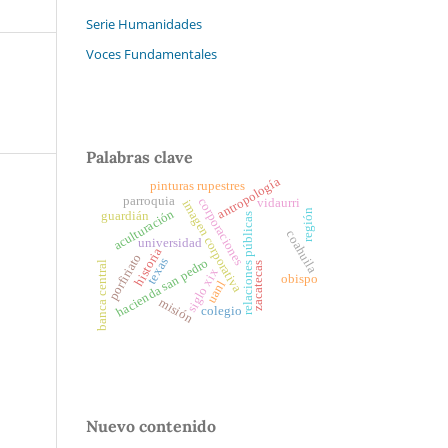
Serie Humanidades
Voces Fundamentales
Palabras clave
antropología
pinturas rupestres
parroquia
corporaciones
vidaurri
imagen corporativa
aculturación
región
guardián
relaciones públicas
coahuila
universidad
historia
porfiriato
texas
hacienda san pedro
banca central
zacatecas
siglo xix
obispo
uanl
misión
colegio
Nuevo contenido