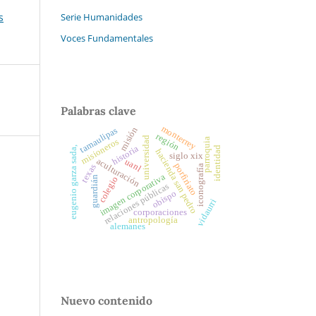
Serie Humanidades
s
Voces Fundamentales
Palabras clave
monterrey
misión
tamaulipas
región
universidad
parroquia
misioneros
historia
identidad
eugenio garza sada,
hacienda san pedro
siglo xix
aculturación
uanl
porfiriato
texas
iconografía
imagen corporativa
colegio
guardián
relaciones públicas
obispo
vidaurri
corporaciones
antropología
alemanes
Nuevo contenido