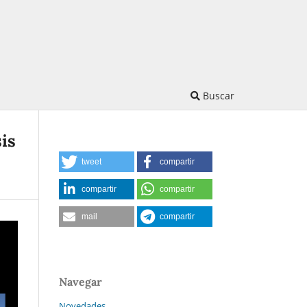
Buscar
is
tweet
compartir
compartir
compartir
mail
compartir
Navegar
Novedades