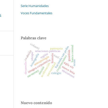
Serie Humanidades
Voces Fundamentales
s
Palabras clave
vidaurri
banca central
hacienda san pedro
parroquia
relaciones públicas
coahuila
guardián
obispo
región
iconografía
historia
uanl
corporaciones
antropología
imagen corporativa
texas
siglo xix
desarrollo
universidad
aculturación
nuevo león
misión
misioneros
monterrey
colegio
Nuevo contenido