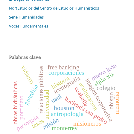
NortEstudios del Centro de Estudios Humanisticos
Serie Humanidades
Voces Fundamentales
Palabras clave
nuevo león
free banking
vidaurri
relaciones públicas
corporaciones
siglo xix
iconografía
historia
imagen corporativa
aculturación
obras hidráulicas
guardián
colegio
coahuila
universidad
memoria
obispo
uanl
hacienda san pedro
porfiriato
houston
antropología
parroquia
misión
texas
misioneros
monterrey