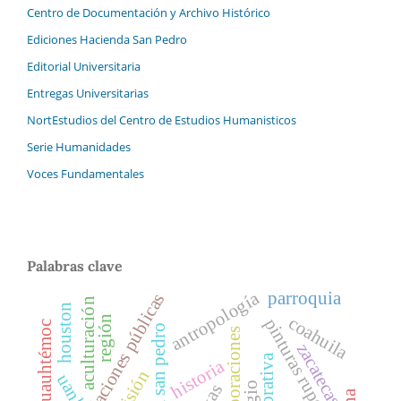
Centro de Documentación y Archivo Histórico
Ediciones Hacienda San Pedro
Editorial Universitaria
Entregas Universitarias
NortEstudios del Centro de Estudios Humanisticos
Serie Humanidades
Voces Fundamentales
Palabras clave
antropología
parroquia
relaciones públicas
aculturación
houston
coahuila
región
pinturas rupestres
colonia cuauhtémoc
hacienda san pedro
corporaciones
zacatecas
historia
misión
uanl