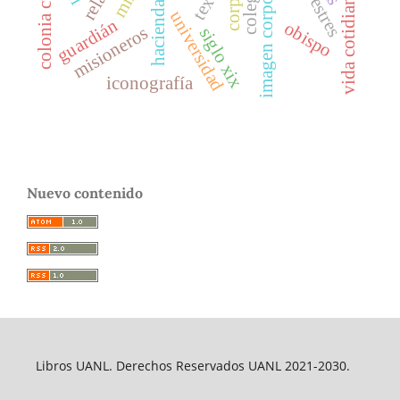
imagen corporativa
colegio
texas
vida cotidiana
universidad
guardián
obispo
misioneros
siglo xix
iconografía
Nuevo contenido
Libros UANL. Derechos Reservados UANL 2021-2030.